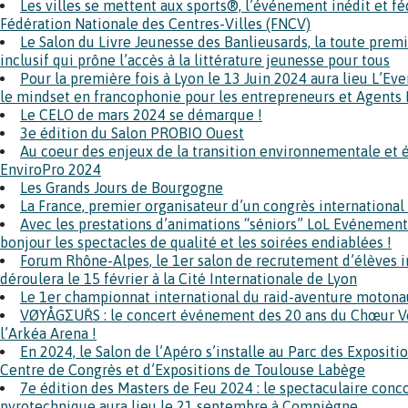
Les villes se mettent aux sports®, l’événement inédit et f
Fédération Nationale des Centres-Villes (FNCV)
Le Salon du Livre Jeunesse des Banlieusards, la toute pre
inclusif qui prône l’accès à la littérature jeunesse pour tous
Pour la première fois à Lyon le 13 Juin 2024 aura lieu L’E
le mindset en francophonie pour les entrepreneurs et Agents
Le CELO de mars 2024 se démarque !
3e édition du Salon PROBIO Ouest
Au coeur des enjeux de la transition environnementale et 
EnviroPro 2024
Les Grands Jours de Bourgogne
La France, premier organisateur d’un congrès international 
Avec les prestations d’animations “séniors” LoL Evénements
bonjour les spectacles de qualité et les soirées endiablées !
Forum Rhône-Alpes, le 1er salon de recrutement d’élèves i
déroulera le 15 février à la Cité Internationale de Lyon
Le 1er championnat international du raid-aventure motona
VØYÅGΣUŘS : le concert événement des 20 ans du Chœur V
l’Arkéa Arena !
En 2024, le Salon de l’Apéro s’installe au Parc des Expositi
Centre de Congrès et d’Expositions de Toulouse Labège
7e édition des Masters de Feu 2024 : le spectaculaire conco
pyrotechnique aura lieu le 21 septembre à Compiègne