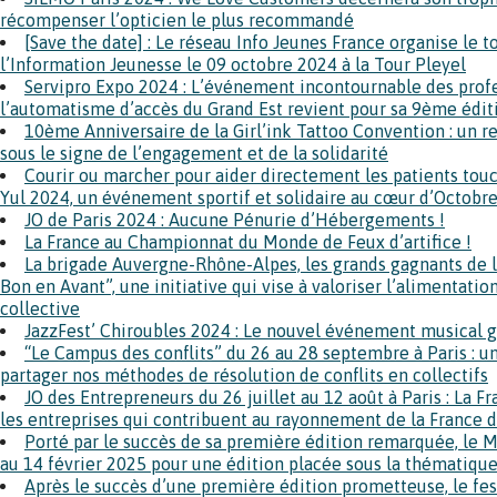
récompenser l’opticien le plus recommandé
[Save the date] : Le réseau Info Jeunes France organise le 
l’Information Jeunesse le 09 octobre 2024 à la Tour Pleyel
Servipro Expo 2024 : L’événement incontournable des profe
l’automatisme d’accès du Grand Est revient pour sa 9ème édit
10ème Anniversaire de la Girl’ink Tattoo Convention : un 
sous le signe de l’engagement et de la solidarité
Courir ou marcher pour aider directement les patients touch
Yul 2024, un événement sportif et solidaire au cœur d’Octobr
JO de Paris 2024 : Aucune Pénurie d’Hébergements !
La France au Championnat du Monde de Feux d’artifice !
La brigade Auvergne-Rhône-Alpes, les grands gagnants de l
Bon en Avant”, une initiative qui vise à valoriser l’alimentatio
collective
JazzFest’ Chiroubles 2024 : Le nouvel événement musical 
“Le Campus des conflits” du 26 au 28 septembre à Paris : 
partager nos méthodes de résolution de conflits en collectifs
JO des Entrepreneurs du 26 juillet au 12 août à Paris : La 
les entreprises qui contribuent au rayonnement de la France 
Porté par le succès de sa première édition remarquée, le 
au 14 février 2025 pour une édition placée sous la thématiqu
Après le succès d’une première édition prometteuse, le fest