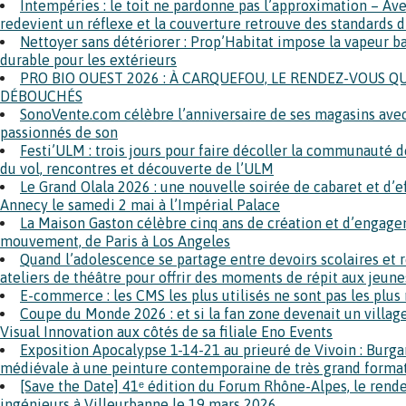
Intempéries : le toit ne pardonne pas l’approximation – Av
redevient un réflexe et la couverture retrouve des standards 
Nettoyer sans détériorer : Prop’Habitat impose la vapeur 
durable pour les extérieurs
PRO BIO OUEST 2026 : À CARQUEFOU, LE RENDEZ-VOUS QU
DÉBOUCHÉS
SonoVente.com célèbre l’anniversaire de ses magasins ave
passionnés de son
Festi’ULM : trois jours pour faire décoller la communauté de
du vol, rencontres et découverte de l’ULM
Le Grand Olala 2026 : une nouvelle soirée de cabaret et d’ef
Annecy le samedi 2 mai à l’Impérial Palace
La Maison Gaston célèbre cinq ans de création et d’engageme
mouvement, de Paris à Los Angeles
Quand l’adolescence se partage entre devoirs scolaires et r
ateliers de théâtre pour offrir des moments de répit aux jeune
E-commerce : les CMS les plus utilisés ne sont pas les plus
Coupe du Monde 2026 : et si la fan zone devenait un village
Visual Innovation aux côtés de sa filiale Eno Events
Exposition Apocalypse 1-14-21 au prieuré de Vivoin : Burg
médiévale à une peinture contemporaine de très grand forma
[Save the Date] 41ᵉ édition du Forum Rhône-Alpes, le ren
ingénieurs à Villeurbanne le 19 mars 2026