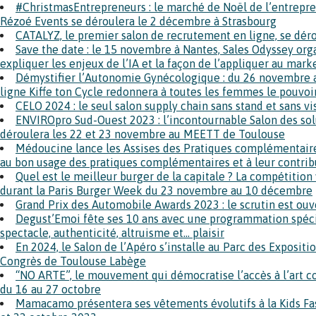
#ChristmasEntrepreneurs : le marché de Noël de l’entrepre
Rézoé Events se déroulera le 2 décembre à Strasbourg
CATALYZ, le premier salon de recrutement en ligne, se dér
Save the date : le 15 novembre à Nantes, Sales Odyssey or
expliquer les enjeux de l’IA et la façon de l’appliquer au marke
Démystifier l’Autonomie Gynécologique : du 26 novembre
ligne Kiffe ton Cycle redonnera à toutes les femmes le pouvoir 
CELO 2024 : le seul salon supply chain sans stand et sans vi
ENVIROpro Sud-Ouest 2023 : l’incontournable Salon des so
déroulera les 22 et 23 novembre au MEETT de Toulouse
Médoucine lance les Assises des Pratiques complémentaires
au bon usage des pratiques complémentaires et à leur contribu
Quel est le meilleur burger de la capitale ? La compétiti
durant la Paris Burger Week du 23 novembre au 10 décembre
Grand Prix des Automobile Awards 2023 : le scrutin est ouve
Degust’Emoi fête ses 10 ans avec une programmation spéci
spectacle, authenticité, altruisme et… plaisir
En 2024, le Salon de l’Apéro s’installe au Parc des Expositi
Congrès de Toulouse Labège
“NO ARTE”, le mouvement qui démocratise l’accès à l’art c
du 16 au 27 octobre
Mamacamo présentera ses vêtements évolutifs à la Kids F