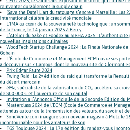
CELO 2025, le salon sans exposant ni visiteur, qui cultive l
réinventer durablement la supply chain
[Save the Date] L’art du tatouage s’encre à Marseille : Les 2
International célèbre la créativité mondiale
L’IMA au cœur de la souveraineté technologique : un somm
de la France, le 14 janvier 2025 à Bercy
L’Atelier du Saké et Foodex au SIRHA 2025 : L’authenticité 
nouvelles inspirations culinaires
WoodTech Startup Challenge 2024 : La Finale Nationale de l’
Gobain
L’École de Commerce et Management ECM ouvre ses portes
à découvrir sur 7 Campus, dont le nouveau site de Clermont-F
Prix Edgar Faure 2024
Twing Raid : La 2ᵉ édition du raid qui transforme la Renaul
du désert marocain
éMa, spécialiste de la valorisation du CO₂, accélère sa cro
de 800 000 € et l’ouverture de son capital
Invitation à l’Annonce Officielle de la Seconde Édition du
Masterclass 2024 de l’ECM (École de Commerce et Managem
attendus autour de la transmission des valeurs, du savoir et de
SonoVente.com inaugure son nouveau magasin à Metz le 1
incontournable pour les amateurs de son
TGS Toulouse 2024 : La 17e édition du rendez-vous inconto