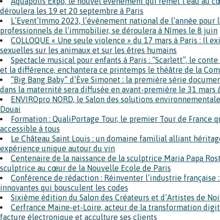
Aquapolis Expo, le nouvel événement qui remet l’eau au cœu
déroulera les 19 et 20 septembre à Paris
L’Event’Immo 2023, l’événement national de l’année pour l
professionnels de l’immobilier, se déroulera à Nîmes le 8 juin
COLLOQUE « Une seule violence » du 17 mars à Paris : Il exi
sexuelles sur les animaux et sur les êtres humains
Spectacle musical pour enfants à Paris : “Scarlett”, le cont
et la différence, enchantera ce printemps le théâtre de la Co
“Big Bang Baby” d’Ève Simonet : la première série document
dans la maternité sera diffusée en avant-première le 31 mars à
ENVIROpro NORD, le Salon des solutions environnementales,
Douai
Formation : QualiPortage Tour, le premier Tour de France qu
accessible à tous
Le Château Saint Louis : un domaine familial alliant hérita
expérience unique autour du vin
Centenaire de la naissance de la sculptrice Maria Papa Ro
sculptrice au cœur de la Nouvelle Ecole de Paris
Conférence de rédaction : Réinventer l’industrie française 
innovantes qui bousculent les codes
Sixième édition du Salon des Créateurs et d’Artistes de Noi
Cerfrance Maine-et-Loire, acteur de la transformation digita
facture électronique et acculture ses clients