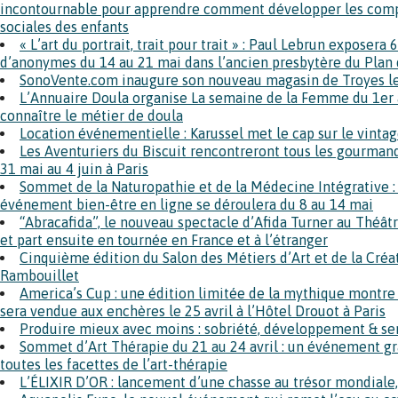
incontournable pour apprendre comment développer les com
sociales des enfants
« L’art du portrait, trait pour trait » : Paul Lebrun exposera
d’anonymes du 14 au 21 mai dans l’ancien presbytère du Plan 
SonoVente.com inaugure son nouveau magasin de Troyes le
L’Annuaire Doula organise La semaine de la Femme du 1er 
connaître le métier de doula
Location événementielle : Karussel met le cap sur le vinta
Les Aventuriers du Biscuit rencontreront tous les gourmands
31 mai au 4 juin à Paris
Sommet de la Naturopathie et de la Médecine Intégrative : 
événement bien-être en ligne se déroulera du 8 au 14 mai
“Abracafida”, le nouveau spectacle d’Afida Turner au Théâtr
et part ensuite en tournée en France et à l’étranger
Cinquième édition du Salon des Métiers d’Art et de la Créat
Rambouillet
America’s Cup : une édition limitée de la mythique montr
sera vendue aux enchères le 25 avril à l’Hôtel Drouot à Paris
Produire mieux avec moins : sobriété, développement & sen
Sommet d’Art Thérapie du 21 au 24 avril : un événement gra
toutes les facettes de l’art-thérapie
L’ÉLIXIR D’OR : lancement d’une chasse au trésor mondiale