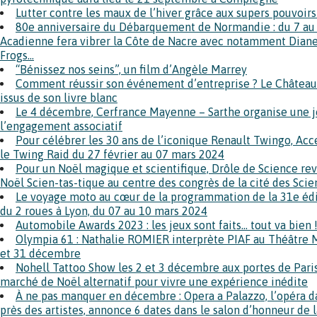
Lutter contre les maux de l’hiver grâce aux supers pouvoir
80e anniversaire du Débarquement de Normandie : du 7 au 
Acadienne fera vibrer la Côte de Nacre avec notamment Diane 
Frogs…
“Bénissez nos seins”, un film d’Angèle Marrey
Comment réussir son événement d’entreprise ? Le Château 
issus de son livre blanc
Le 4 décembre, Cerfrance Mayenne – Sarthe organise une 
l’engagement associatif
Pour célébrer les 30 ans de l’iconique Renault Twingo, Ac
le Twing Raid du 27 février au 07 mars 2024
Pour un Noël magique et scientifique, Drôle de Science rev
Noël Scien-tas-tique au centre des congrès de la cité des Sci
Le voyage moto au cœur de la programmation de la 31e édi
du 2 roues à Lyon, du 07 au 10 mars 2024
Automobile Awards 2023 : les jeux sont faits… tout va bien 
Olympia 61 : Nathalie ROMIER interprète PIAF au Théâtre M
et 31 décembre
Nohell Tattoo Show les 2 et 3 décembre aux portes de Pari
marché de Noël alternatif pour vivre une expérience inédite
À ne pas manquer en décembre : Opera a Palazzo, l’opéra da
près des artistes, annonce 6 dates dans le salon d’honneur de 