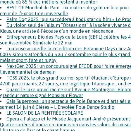
monde où 85 % des métiers restent à inventer
BEST OF Mondial du Pain : six maîtres du goût en lice pour r
cœur de l’Exposition universelle
Palm Dog 2025 : qui succèdera à Kodi, star du film « Le Pro
Du violon seul de l’album “Obsessions” à la scène vivante d
Klaus, une artiste à l’écoute d’un monde en résonance
Entrepreneurs Bio des Pays de la Loire (EBPL) célèbre les 4
son Assemblée Générale le 22 mai
Toulouse accueille la 2e édition des Pétanque Days chez An
000 visiteurs attendus du 5 au 7 septembre pour le plus gran
mêlant sport, fête et rugby
NextGen 2025 : un concours signé EFCDE pour faire émerge
l’événementiel de demain
TOSS 2025, le plus grand tournoi sportif étudiant d’Europe 
4700 participants, 22 sports, une logistique titanesque… orche
Quand le luxe prend racine sur l’Avenue Montaigne : Bloomi
grandeur nature signé Monsieur Flower
Gala Supernova : un spectacle de Pole Dance et d’arts aéri
samedi 14 juin à Gières – L’Envolée Pole Dance Studio
LE SALON DE LA RENTRÉE SCOLAIRE
Opera a Palazzo et le Musée Jacquemart-André présentent le
Quatre soirées d’opéra en immersion dans les salons du musé
l’histoire de l’art et le chant lyrique