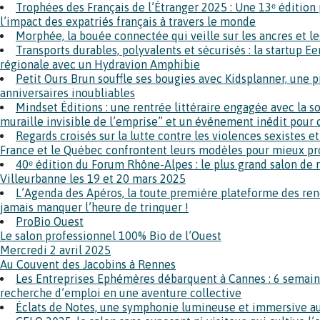
Trophées des Français de l’Étranger 2025 : Une 13ᵉ édition 
l’impact des expatriés français à travers le monde
Morphée, la bouée connectée qui veille sur les ancres et l
Transports durables, polyvalents et sécurisés : la startup E
régionale avec un Hydravion Amphibie
Petit Ours Brun souffle ses bougies avec Kidsplanner, une 
anniversaires inoubliables
Mindset Éditions : une rentrée littéraire engagée avec la sor
muraille invisible de l’emprise” et un événement inédit pour 
Regards croisés sur la lutte contre les violences sexistes et
France et le Québec confrontent leurs modèles pour mieux pr
40ᵉ édition du Forum Rhône-Alpes : le plus grand salon de 
Villeurbanne les 19 et 20 mars 2025
L’Agenda des Apéros, la toute première plateforme des ren
jamais manquer l’heure de trinquer !
ProBio Ouest
Le salon professionnel 100% Bio de l’Ouest
Mercredi 2 avril 2025
Au Couvent des Jacobins à Rennes
Les Entreprises Ephémères débarquent à Cannes : 6 semain
recherche d’emploi en une aventure collective
Éclats de Notes, une symphonie lumineuse et immersive a