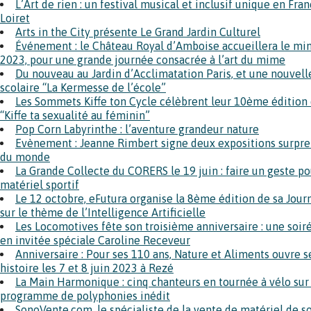
L’Art de rien : un festival musical et inclusif unique en Franc
Loiret
Arts in the City présente Le Grand Jardin Culturel
Événement : le Château Royal d’Amboise accueillera le mim
2023, pour une grande journée consacrée à l’art du mime
Du nouveau au Jardin d’Acclimatation Paris, et une nouvell
scolaire “La Kermesse de l’école”
Les Sommets Kiffe ton Cycle célèbrent leur 10ème édition d
“Kiffe ta sexualité au féminin”
Pop Corn Labyrinthe : l’aventure grandeur nature
Evènement : Jeanne Rimbert signe deux expositions surpren
du monde
La Grande Collecte du CORERS le 19 juin : faire un geste p
matériel sportif
Le 12 octobre, eFutura organise la 8ème édition de sa Jou
sur le thème de l’Intelligence Artificielle
Les Locomotives fête son troisième anniversaire : une s
en invitée spéciale Caroline Receveur
Anniversaire : Pour ses 110 ans, Nature et Aliments ouvre se
histoire les 7 et 8 juin 2023 à Rezé
La Main Harmonique : cinq chanteurs en tournée à vélo sur 
programme de polyphonies inédit
SonoVente.com, le spécialiste de la vente de matériel de s