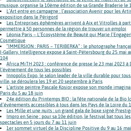
musique, organise la 10ème édition de sa Grande Braderie le 
L’Art entre en campagne : l’association Avenir pour les Art
exposition dans le Périgord
Les Entreprises éphémères arrivent à Aix et Vitrolles à par
permettre à 50 personnes de la région de trouver un emploi
Léonia Paris – L’Écosystème de Beauté qui Marie l’Engagem
Cosmétique
“IMMERSION : PARIS – TERIBERKA” : le photographe françai
I-Gallery. Intelligence expose à Saint-Pétersbourg du 25 mai au
104
Africa MiTH 2023 : conférence de presse le 23 mai 2023 à 
l’événement de tous les possibles
Innopolis Expo, le salon leader de la ville durable pour tous
ville, se déroulera les 19 et 20 septembre à Paris
L’artiste peintre Pascale Kosior expose son monde imaginair
Paris du 5 au 18 juin
24e édition du Printemps BIO : la fête nationale de la Bio
d’événements accessibles à tous dans les Pays de la Loire du 
Les Mille et une nuits : un grand gala de boxe signé Prestig
Impro en Seine : pour sa 10e édition, le festival bat tous l
spectacles en 5 jours du 7 au 11 juin
1er sommet virtuel de la Discipline Positive du 9 au 16 ma