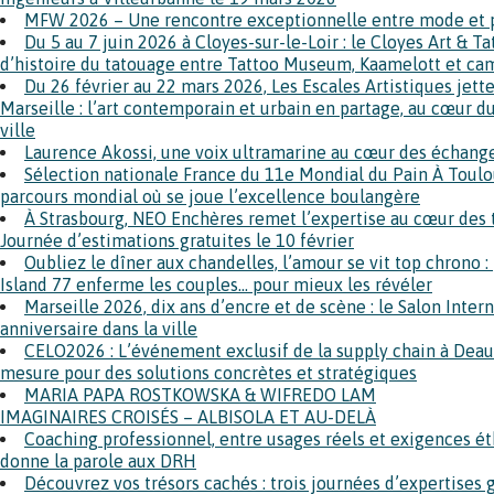
MFW 2026 – Une rencontre exceptionnelle entre mode et 
Du 5 au 7 juin 2026 à Cloyes-sur-le-Loir : le Cloyes Art & Ta
d’histoire du tatouage entre Tattoo Museum, Kaamelott et 
Du 26 février au 22 mars 2026, Les Escales Artistiques jette
Marseille : l’art contemporain et urbain en partage, au cœur
ville
Laurence Akossi, une voix ultramarine au cœur des échanges
Sélection nationale France du 11e Mondial du Pain À Toulo
parcours mondial où se joue l’excellence boulangère
À Strasbourg, NEO Enchères remet l’expertise au cœur des 
Journée d’estimations gratuites le 10 février
Oubliez le dîner aux chandelles, l’amour se vit top chrono : 
Island 77 enferme les couples… pour mieux les révéler
Marseille 2026, dix ans d’encre et de scène : le Salon Inte
anniversaire dans la ville
CELO2026 : L’événement exclusif de la supply chain à Deauv
mesure pour des solutions concrètes et stratégiques
MARIA PAPA ROSTKOWSKA & WIFREDO LAM
IMAGINAIRES CROISÉS – ALBISOLA ET AU-DELÀ
Coaching professionnel, entre usages réels et exigences ét
donne la parole aux DRH
Découvrez vos trésors cachés : trois journées d’expertises