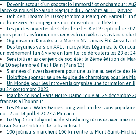
Devenir acteur d’un spectacle immersif et enchanteur : Au
lance sa nouvelle Saison Magique du 7 octobre au 11 janvier
Défi 48h Théâtre le 10 septembre à Marcq-en-Barœul : un 
de folie avec 5 compagnies qui réinventent le théâtre
Les portes ouvertes de Célérifère les 8 et 9 septembre 20
jours pour transformer un vieux vélo en vélo à assistance éle
Organiser un Karaoké à la Maison N’a Jamais Été Aussi Faci
Des légumes version XXL : Incroyables Légumes, le Concou
un événement fun à vivre en famille, se déroulera les 23 et 
Sensibiliser aux enjeux de société : la 2ème édition du Ma
le 10 septembre à Petit Bain (Paris 13)
5 années d’investissement pour une usine au service des l
Holoffice sponsorise une équipe de champions pour les M
Un Monde pour les introvertis organise une formation en li
au 24 septembre 2023
Marché de Noël Paris Notre-Dame : du 8 au 25 décembre 202
français à l’honneur
Les Monaco Water Games : un grand rendez-vous populaire s
du 12 au 14 juillet 2023 à Monaco
Le Pop Corn Labyrinthe de Strasbourg réouvre avec une nou
Laser Game Outdoor de la franchise !
100 jeûneurs marchent 100 km entre le Mont-Saint-Michel 