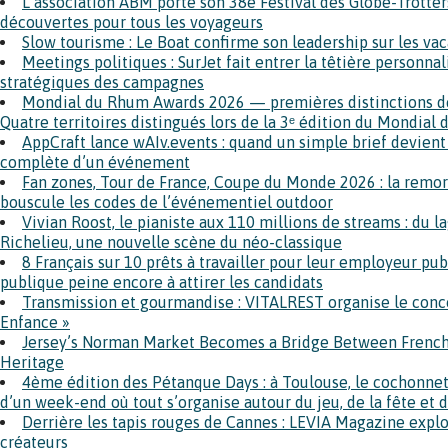
L’association ABM porte son 38e Festival des Globe-Trotter
découvertes pour tous les voyageurs
Slow tourisme : Le Boat confirme son leadership sur les vac
Meetings politiques : SurJet fait entrer la têtière personnal
stratégiques des campagnes
Mondial du Rhum Awards 2026 — premières distinctions de 
Quatre territoires distingués lors de la 3ᵉ édition du Mondial
AppCraft lance wAIv.events : quand un simple brief devient 
complète d’un événement
Fan zones, Tour de France, Coupe du Monde 2026 : la remor
bouscule les codes de l’événementiel outdoor
Vivian Roost, le pianiste aux 110 millions de streams : du l
Richelieu, une nouvelle scène du néo-classique
8 Français sur 10 prêts à travailler pour leur employeur pub
publique peine encore à attirer les candidats
Transmission et gourmandise : VITALREST organise le conc
Enfance »
Jersey’s Norman Market Becomes a Bridge Between French
Heritage
4ème édition des Pétanque Days : à Toulouse, le cochonnet
d’un week-end où tout s’organise autour du jeu, de la fête et 
Derrière les tapis rouges de Cannes : LEVIA Magazine explo
créateurs