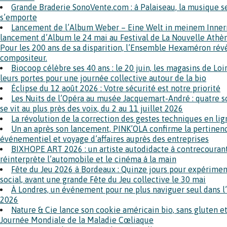
Grande Braderie SonoVente.com : à Palaiseau, la musique se 
s’emporte
Lancement de l’Album Weber – Eine Welt in meinem Innern 
lancement d’Album le 24 mai au Festival de La Nouvelle Athèn
Pour les 200 ans de sa disparition, l’Ensemble Hexaméron rév
compositeur.
Biocoop célèbre ses 40 ans : le 20 juin, les magasins de Lo
leurs portes pour une journée collective autour de la bio
Éclipse du 12 août 2026 : Votre sécurité est notre priorité
Les Nuits de l’Opéra au musée Jacquemart-André : quatre s
se vit au plus près des voix, du 2 au 11 juillet 2026
La révolution de la correction des gestes techniques en lig
Un an après son lancement, PINK’OLA confirme la pertinen
événementiel et voyage d’affaires auprès des entreprises
BIXHOPE ART 2026 : un artiste autodidacte à contrecouran
réinterprète l’automobile et le cinéma à la main
Fête du Jeu 2026 à Bordeaux : Quinze jours pour expérimen
social, avant une grande Fête du Jeu collective le 30 mai
À Londres, un événement pour ne plus naviguer seul dans l’e
2026
Nature & Cie lance son cookie américain bio, sans gluten et
Journée Mondiale de la Maladie Cœliaque