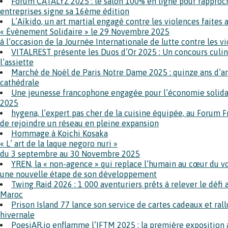
Forum CATALYZ 2025 : le salon 100% en ligne pour rapproch
entreprises signe sa 16ème édition
L’Aïkido, un art martial engagé contre les violences faite
« Évènement Solidaire » le 29 Novembre 2025
à l’occasion de la Journée Internationale de lutte contre les 
VITALREST présente les Duos d’Or 2025 : Un concours culina
l’assiette
Marché de Noël de Paris Notre Dame 2025 : quinze ans d’arti
cathédrale
Une jeunesse francophone engagée pour l’économie solidai
2025
hygena, l’expert pas cher de la cuisine équipée, au Forum F
de rejoindre un réseau en pleine expansion
Hommage à Koichi Kosaka
« L’ art de la laque negoro nuri »
du 3 septembre au 30 Novembre 2025
YREN, la « non-agence » qui replace l’humain au cœur du vo
une nouvelle étape de son développement
Twing Raid 2026 : 1 000 aventuriers prêts à relever le défi
Maroc
Prison Island 77 lance son service de cartes cadeaux et ra
hivernale
PoesiAR.io enflamme l’IFTM 2025 : la première expositio