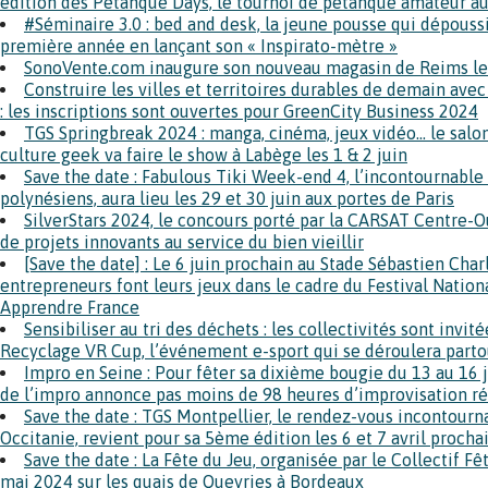
édition des Pétanque Days, le tournoi de pétanque amateur aux
#Séminaire 3.0 : bed and desk, la jeune pousse qui dépoussi
première année en lançant son « Inspirato-mètre »
SonoVente.com inaugure son nouveau magasin de Reims le
Construire les villes et territoires durables de demain ave
: les inscriptions sont ouvertes pour GreenCity Business 2024
TGS Springbreak 2024 : manga, cinéma, jeux vidéo… le salon 
culture geek va faire le show à Labège les 1 & 2 juin
Save the date : Fabulous Tiki Week-end 4, l’incontournable 
polynésiens, aura lieu les 29 et 30 juin aux portes de Paris
SilverStars 2024, le concours porté par la CARSAT Centre-
de projets innovants au service du bien vieillir
[Save the date] : Le 6 juin prochain au Stade Sébastien Charl
entrepreneurs font leurs jeux dans le cadre du Festival Natio
Apprendre France
Sensibiliser au tri des déchets : les collectivités sont invité
Recyclage VR Cup, l’événement e-sport qui se déroulera part
Impro en Seine : Pour fêter sa dixième bougie du 13 au 16 j
de l’impro annonce pas moins de 98 heures d’improvisation rép
Save the date : TGS Montpellier, le rendez-vous incontourn
Occitanie, revient pour sa 5ème édition les 6 et 7 avril prochai
Save the date : La Fête du Jeu, organisée par le Collectif Fê
mai 2024 sur les quais de Queyries à Bordeaux