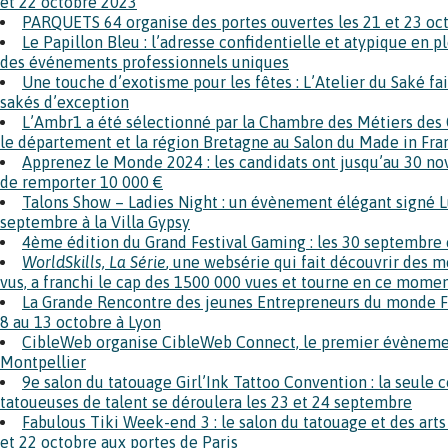
et 22 octobre 2023
PARQUETS 64 organise des portes ouvertes les 21 et 23 oc
Le Papillon Bleu : l’adresse confidentielle et atypique en p
des événements professionnels uniques
Une touche d’exotisme pour les fêtes : L’Atelier du Saké fai
sakés d’exception
L’Ambr1 a été sélectionné par la Chambre des Métiers des
le département et la région Bretagne au Salon du Made in Fr
Apprenez le Monde 2024 : les candidats ont jusqu’au 30 nov
de remporter 10 000 €
Talons Show – Ladies Night : un évènement élégant signé L
septembre à la Villa Gypsy
4ème édition du Grand Festival Gaming : les 30 septembre 
WorldSkills, La Série
, une websérie qui fait découvrir des 
vus, a franchi le cap des 1500 000 vues et tourne en ce moment
La Grande Rencontre des jeunes Entrepreneurs du monde F
8 au 13 octobre à Lyon
CibleWeb organise CibleWeb Connect, le premier évènem
Montpellier
9e salon du tatouage Girl’Ink Tattoo Convention : la seule
tatoueuses de talent se déroulera les 23 et 24 septembre
Fabulous Tiki Week-end 3 : le salon du tatouage et des arts
et 22 octobre aux portes de Paris