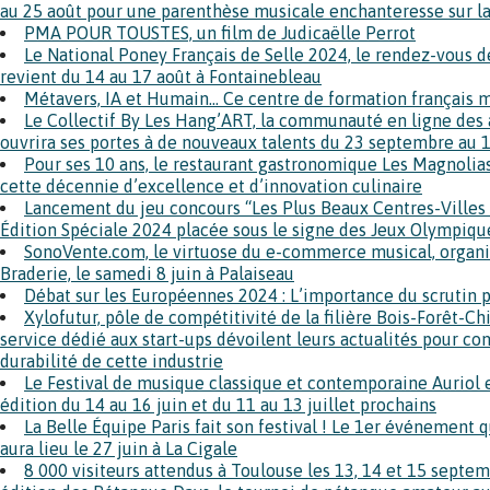
au 25 août pour une parenthèse musicale enchanteresse sur l
PMA POUR TOUSTES, un film de Judicaëlle Perrot
Le National Poney Français de Selle 2024, le rendez-vous 
revient du 14 au 17 août à Fontainebleau
Métavers, IA et Humain… Ce centre de formation français 
Le Collectif By Les Hang’ART, la communauté en ligne des a
ouvrira ses portes à de nouveaux talents du 23 septembre au 
Pour ses 10 ans, le restaurant gastronomique Les Magnolias
cette décennie d’excellence et d’innovation culinaire
Lancement du jeu concours “Les Plus Beaux Centres-Villes
Édition Spéciale 2024 placée sous le signe des Jeux Olympique
SonoVente.com, le virtuose du e-commerce musical, organis
Braderie, le samedi 8 juin à Palaiseau
Débat sur les Européennes 2024 : L’importance du scrutin p
Xylofutur, pôle de compétitivité de la filière Bois-Forêt-C
service dédié aux start-ups dévoilent leurs actualités pour cont
durabilité de cette industrie
Le Festival de musique classique et contemporaine Auriol e
édition du 14 au 16 juin et du 11 au 13 juillet prochains
La Belle Équipe Paris fait son festival ! Le 1er événement
aura lieu le 27 juin à La Cigale
8 000 visiteurs attendus à Toulouse les 13, 14 et 15 sept