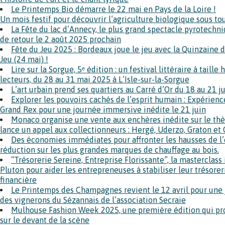
Le Printemps Bio démarre le 22 mai en Pays de la Loire !
Un mois festif pour découvrir l’agriculture biologique sous to
La Fête du lac d’Annecy, le plus grand spectacle pyrotechn
de retour le 2 août 2025 prochain
Fête du Jeu 2025 : Bordeaux joue le jeu avec la Quinzaine d
Jeu (24 mai) !
Lire sur la Sorgue, 5ᵉ édition : un festival littéraire à tail
lecteurs, du 28 au 31 mai 2025 à L’Isle-sur-la-Sorgue
L’art urbain prend ses quartiers au Carré d’Or du 18 au 21 j
Explorer les pouvoirs cachés de l’esprit humain : Expérience
Grand Rex pour une journée immersive inédite le 21 juin
Monaco organise une vente aux enchères inédite sur le th
lance un appel aux collectionneurs : Hergé, Uderzo, Graton et 
Des économies immédiates pour affronter les hausses de l’é
réduction sur les plus grandes marques de chauffage au bois.
“Trésorerie Sereine, Entreprise Florissante”, la masterclass
Pluton pour aider les entrepreneuses à stabiliser leur trésorer
financière
Le Printemps des Champagnes revient le 12 avril pour une 
des vignerons du Sézannais de l’association Secraie
Mulhouse Fashion Week 2025, une première édition qui prop
sur le devant de la scène