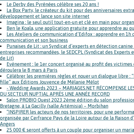
Le Derby des Pyrénées célèbre ses 20 ans !
La Box Party, le créateur du kit pour des anniversaires extr
développement et lance son site internet
Imagina : le seul outil tout-en-un et clé en main pour org
Ben le Koala, une application gratuite pour apprendre au q
Les Ateliers de communication d’Edifox : apprendre en 1h
communication et son business
Punaises de Lit : un Syndicat d’experts en détection canine 
entreprises recommandées, le SEDCPL (Syndicat des Experts 
de Lit)
Evénement : le 1er concert organisé au profit des victimes
déroulera le 8 mars à Paris
Célébrer les premières règles et nouer un dialogue libre :
fille” aux Éditions Jouvence de Mélanie Mélot
- Wedding Awards 2023 – MARIAGES.NET RÉCOMPENSE LE
DU SECTEUR NUPTIAL APRÈS UNE ANNÉE RECORD
Salon PROBIO Ouest 2023 2ème édition du salon professionn
Bretagne, à La Gacilly (salle Artémisia) – Morbihan
“INSPIRER les acteurs de nos territoires, pour une perform
organisée par Cerfrance Pays de la Loire autour de la Raison d’
Angers
25 000 € seront offerts à un couple pour organiser un mari