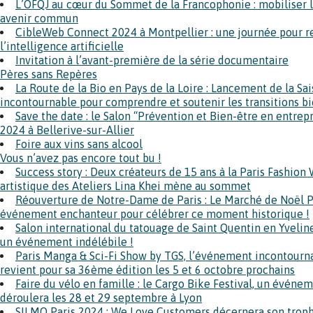
L’OFQJ au cœur du Sommet de la Francophonie : mobiliser 
avenir commun
CibleWeb Connect 2024 à Montpellier : une journée pour r
l’intelligence artificielle
Invitation à l’avant-première de la série documentaire
Pères sans Repères
La Route de la Bio en Pays de la Loire : Lancement de la Sa
incontournable pour comprendre et soutenir les transitions b
Save the date : le Salon “Prévention et Bien-être en entrepr
2024 à Bellerive-sur-Allier
Foire aux vins sans alcool
Vous n’avez pas encore tout bu !
Success story : Deux créateurs de 15 ans à la Paris Fashion
artistique des Ateliers Lina Khei mène au sommet
Réouverture de Notre-Dame de Paris : Le Marché de Noël 
événement enchanteur pour célébrer ce moment historique !
Salon international du tatouage de Saint Quentin en Yvelin
un événement indélébile !
Paris Manga & Sci-Fi Show by TGS, l’événement incontournab
revient pour sa 36ème édition les 5 et 6 octobre prochains
Faire du vélo en famille : le Cargo Bike Festival, un événe
déroulera les 28 et 29 septembre à Lyon
SILMO Paris 2024 : We Love Customers décernera son troph