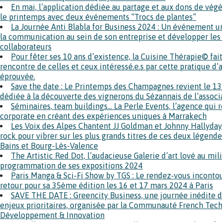
En mai, l’application dédiée au partage et aux dons de vég
le printemps avec deux événements “Trocs de plantes”
La Journée Anti Blabla for Business 2024 : Un événement u
la communication au sein de son entreprise et développer le
collaborateurs
Pour fêter ses 10 ans d’existence, la Cuisine Thérapie© fait
rencontre de celles et ceux intéressé.e.s par cette pratique 
éprouvée.
Save the date : Le Printemps des Champagnes revient le 13
dédiée à la découverte des vignerons du Sézannais de l’associ
Séminaires, team buildings… La Perle Events, l’agence qui
corporate en créant des expériences uniques à Marrakech
Les Voix des Alpes Chantent JJ Goldman et Johnny Hallyday
rock pour vibrer sur les plus grands titres de ces deux légende
Bains et Bourg-Lès-Valence
The Artistic Red Dot, l’audacieuse Galerie d’art lové au mili
programmation de ses expositions 2024
Paris Manga & Sci-Fi Show by TGS : Le rendez-vous inconto
retour pour sa 35ème édition les 16 et 17 mars 2024 à Paris
SAVE THE DATE : Greencity Business, une journée inédite d
enjeux prioritaires, organisée par la Communauté French Tech
Développement & Innovation