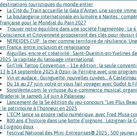
destinations touristiques du monde entier
La Cité du Train accueille le Gala d’Antan, une soirée imme
La boulangerie internationale en lumière à Nantes : compé
française pour le Mondial du Pain 2027
Trouver notre équilibre dans une société fragmentée : Le 
Conscience et Citoyenneté proposeront des clés pour réussir 
NEREIDES CUP : la mer comme territoire de résilience. Un
en France, entre inclusion et renaissance
Aiguilles, encre et créativité : Saint-Quentin-en-Yvelines d
2025, la capitale du tatouage international
Girl’Ink Tattoo Convention – 11e édition : la seule convent
13 & 14 septembre 2025 à Ozoir-la-Ferrière avec une progra
Vin et audace : Guinguette, nouvelles cuvées… À Castelmaur
Du 16 au 27 juin, votre or vous fait voyager avec Godot & Fi
SonoVente.com, le virtuose du e-commerce musical, organis
Braderie, le samedi 14 juin à Palaiseau
Lancement de la 5e édition du jeu-concours “Les Plus Bea
: le patrimoine à l’honneur en 2025
L’ECM lance sa propre radio numérique, avec Fred Musa c
800 ans d’histoire dans une botte d’oignons : Lézignan-la-
à l’oignon doux
Festival National des Mini-Entreprises® 2025 : 500 jeunes 