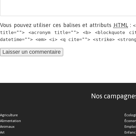
Vous pouvez utiliser ces balises et attributs
HTML
:
<
title=""> <acronym title=""> <b> <blockquote ci
datetime=""> <em> <i> <q cite=""> <strike> <stron
Nos campagnes d
Agriculture
Écolog
Alimentation
Économ
Animaux
Emploi
Art
Enfance