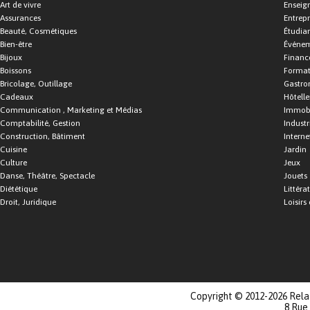
Art de vivre
Enseig
Assurances
Entrepr
Beauté, Cosmétiques
Étudia
Bien-être
Événe
Bijoux
Financ
Boissons
Format
Bricolage, Outillage
Gastro
Cadeaux
Hôtelle
Communication , Marketing et Médias
Immobi
Comptabilité, Gestion
Industr
Construction, Bâtiment
Interne
Cuisine
Jardin
Culture
Jeux
Danse, Théâtre, Spectacle
Jouets
Diététique
Littéra
Droit, Juridique
Loisirs 
Copyright © 2012-2026 Relat
8 Rue