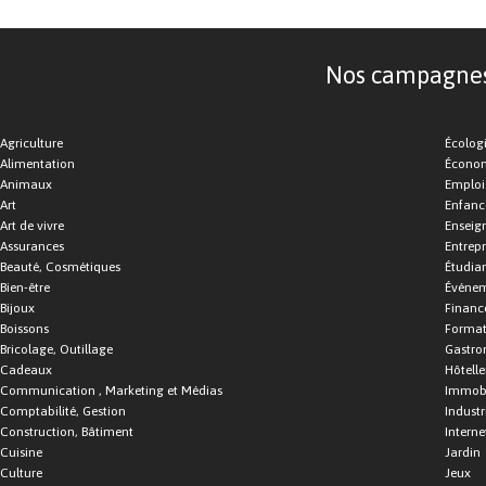
Nos campagnes d
Agriculture
Écolog
Alimentation
Économ
Animaux
Emploi
Art
Enfance
Art de vivre
Enseig
Assurances
Entrepr
Beauté, Cosmétiques
Étudia
Bien-être
Événe
Bijoux
Financ
Boissons
Format
Bricolage, Outillage
Gastro
Cadeaux
Hôtelle
Communication , Marketing et Médias
Immobi
Comptabilité, Gestion
Industr
Construction, Bâtiment
Interne
Cuisine
Jardin
Culture
Jeux