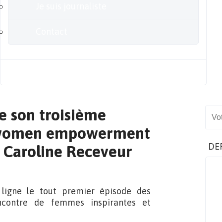
Je suis journaliste
Contact
Blog
e son troisième
Sear
ée women empowerment
DE
e Caroline Receveur
ligne le tout premier épisode des
ncontre de femmes inspirantes et