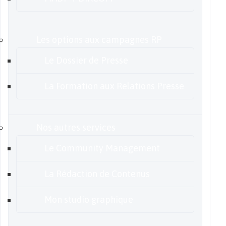
Les options aux campagnes RP
Le Dossier de Presse
La Formation aux Relations Presse
Nos autres services
Le Community Management
La Rédaction de Contenus
Mon studio graphique