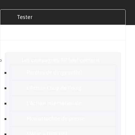
Tester
Commander
Nos offres
Les campagnes RP tout compris
Paroles de dirigeant(e)
L’Action Coup de Poing
L’Action internationale
Mon attachée de presse
MADP + DIRCOM