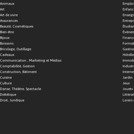
Animaux
Emploi
Art
Enfance
Art de vivre
Enseig
Assurances
Entrepr
Beauté, Cosmétiques
Étudia
Bien-être
Événe
Bijoux
Financ
Boissons
Format
Bricolage, Outillage
Gastro
Cadeaux
Hôtelle
Communication , Marketing et Médias
Immobi
Comptabilité, Gestion
Industr
Construction, Bâtiment
Interne
Cuisine
Jardin
Culture
Jeux
Danse, Théâtre, Spectacle
Jouets
Diététique
Littéra
Droit, Juridique
Loisirs 