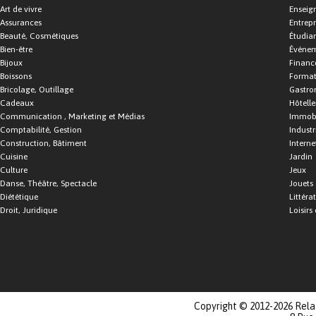
Art de vivre
Enseig
Assurances
Entrepr
Beauté, Cosmétiques
Étudia
Bien-être
Événe
Bijoux
Financ
Boissons
Format
Bricolage, Outillage
Gastro
Cadeaux
Hôtelle
Communication , Marketing et Médias
Immobi
Comptabilité, Gestion
Industr
Construction, Bâtiment
Interne
Cuisine
Jardin
Culture
Jeux
Danse, Théâtre, Spectacle
Jouets
Diététique
Littéra
Droit, Juridique
Loisirs 
Copyright © 2012-2026 Relat