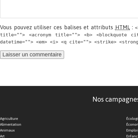
Vous pouvez utiliser ces balises et attributs
HTML
:
<
title=""> <acronym title=""> <b> <blockquote ci
datetime=""> <em> <i> <q cite=""> <strike> <stron
Nos campagnes d
Agriculture
Écolog
Alimentation
Économ
Animaux
Emploi
Art
Enfance