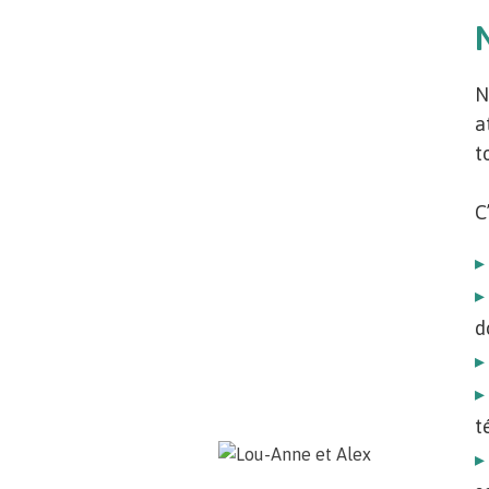
N
a
t
C
d
t