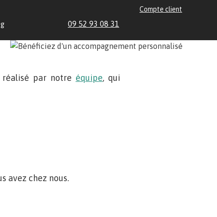
Compte client
09 52 93 08 31
og
, réalisé par notre
équipe
, qui
us avez chez nous.