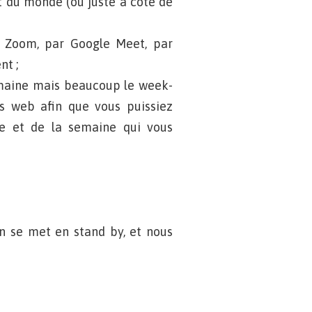
t du monde (ou juste à côté de
r Zoom, par Google Meet, par
nt ;
semaine mais beaucoup le week-
s web afin que vous puissiez
ée et de la semaine qui vous
n se met en stand by, et nous