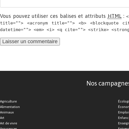
Vous pouvez utiliser ces balises et attributs
HTML
:
<
title=""> <acronym title=""> <b> <blockquote ci
datetime=""> <em> <i> <q cite=""> <strike> <stron
Nos campagnes d
Agriculture
Écolog
Alimentation
Économ
Animaux
Emploi
Art
Enfance
Art de vivre
Enseig
Assurances
Entrepr