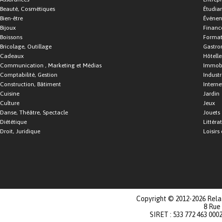
Beauté, Cosmétiques
Étudia
Bien-être
Événe
Bijoux
Financ
Boissons
Format
Bricolage, Outillage
Gastro
Cadeaux
Hôtelle
Communication , Marketing et Médias
Immobi
Comptabilité, Gestion
Industr
Construction, Bâtiment
Interne
Cuisine
Jardin
Culture
Jeux
Danse, Théâtre, Spectacle
Jouets
Diététique
Littéra
Droit, Juridique
Loisirs 
Copyright © 2012-2026 Relat
8 Rue
SIRET : 533 772 463 000