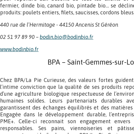
fermier, dinde bio, canard bio, pintade bio… se décli
produits: poulets entiers, filets, saucisses, cordons bleu
440
rue
de
l’Hermitage
-
44150
Ancenis
St
Géréon
02 51 97 89 90 –
bodin.bio@bodinbio.fr
www.bodinbio.fr
BPA – Saint-Gemmes-sur-Loi
Chez BPA/La Pie Curieuse, des valeurs fortes guident l
l’intime conviction que la qualité de ses produits rep
d’une agriculture biologique respectueuse de l’enviro
humaines solides. Leurs partenariats durables av
garantissent des échanges équilibrés et des matières
Engagée dans le développement durable, l’entrepris
PME+. Celle-ci reconnait son engagement envers 
responsables. Ses pains, viennoiseries et pâtiss