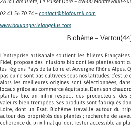
ZA la Camusière, Le Puiset Doré – 49600 Montrevault-Su
02 41 56 70 74 –
contact@biofournil.com
www.boulan
g
erielan
g
elus.com
Biohême – Vertou(44
L’entreprise artisanale soutient les filières Français
Fidel, propose des infusions bio dont les plantes sont c
les régions Pays de la Loire et Auvergne Rhône Alpes. 
pas ou ne sont pas cultivées sous nos latitudes, c’est le
alors les meilleures origines sont sélectionnées, dan
locaux grâce au commerce équitable. Dans son chaudron 
plantes bio, un infini respect des producteurs, des
valeurs bien trempées. Ses produits sont fabriqués dan
Loire, dont un Esat. Biohême travaille autour du tri
autour des propriétés des plantes ; recherche de saveu
cohérence du prix final qui doit rester accessible au pl