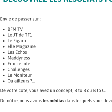
Envie de passer sur :
BFM TV
Le JT de TF1
Le Figaro
Elle Magazine
Les Echos
Maddyness
France Inter
Challenges
Le Moniteur
Ou ailleurs ?…
De votre côté, vous avez un concept, B to B ou B to C.
Du nôtre, nous avons
les médias
dans lesquels vous de