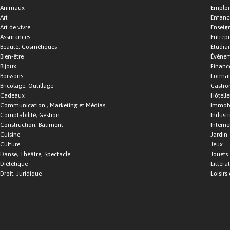
Animaux
Emploi
Art
Enfance
Art de vivre
Enseig
Assurances
Entrepr
Beauté, Cosmétiques
Étudia
Bien-être
Événe
Bijoux
Financ
Boissons
Format
Bricolage, Outillage
Gastro
Cadeaux
Hôtelle
Communication , Marketing et Médias
Immobi
Comptabilité, Gestion
Industr
Construction, Bâtiment
Interne
Cuisine
Jardin
Culture
Jeux
Danse, Théâtre, Spectacle
Jouets
Diététique
Littéra
Droit, Juridique
Loisirs 