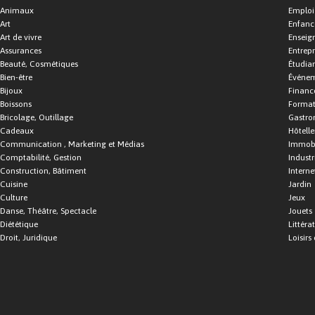
Animaux
Emploi
Art
Enfance
Art de vivre
Enseig
Assurances
Entrepr
Beauté, Cosmétiques
Étudia
Bien-être
Événe
Bijoux
Financ
Boissons
Format
Bricolage, Outillage
Gastro
Cadeaux
Hôtelle
Communication , Marketing et Médias
Immobi
Comptabilité, Gestion
Industr
Construction, Bâtiment
Interne
Cuisine
Jardin
Culture
Jeux
Danse, Théâtre, Spectacle
Jouets
Diététique
Littéra
Droit, Juridique
Loisirs 