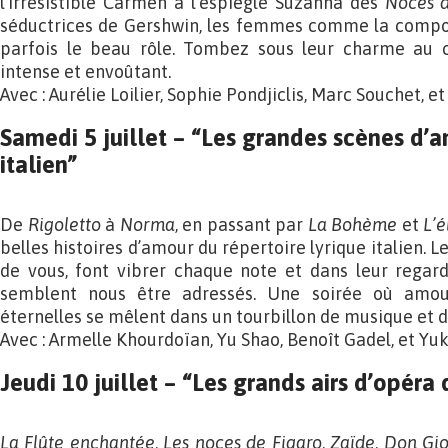
l’irrésistible Carmen à l’espiègle Suzanna des
Noces d
séductrices de Gershwin, les femmes comme la compo
parfois le beau rôle. Tombez sous leur charme au 
intense et envoûtant.
Avec : Aurélie Loilier, Sophie Pondjiclis, Marc Souchet, 
Samedi 5 juillet
– “Les grandes scènes d’a
italien”
De
Rigoletto
à
Norma
, en passant par
La Bohème
et
L’é
belles histoires d’amour du répertoire lyrique italien. L
de vous, font vibrer chaque note et dans leur regar
semblent nous être adressés. Une soirée où amou
éternelles se mêlent dans un tourbillon de musique et 
Avec : Armelle Khourdoïan, Yu Shao, Benoît Gadel, et Yu
Jeudi 10 juillet
– “Les grands airs d’opéra
La Flûte enchantée
,
Les noces de Figaro
,
Zaïde
,
Don Gio