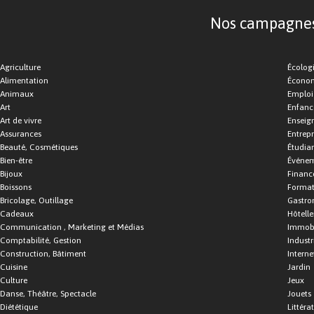
Nos campagnes d
Agriculture
Écolog
Alimentation
Économ
Animaux
Emploi
Art
Enfance
Art de vivre
Enseig
Assurances
Entrepr
Beauté, Cosmétiques
Étudia
Bien-être
Événe
Bijoux
Financ
Boissons
Format
Bricolage, Outillage
Gastro
Cadeaux
Hôtelle
Communication , Marketing et Médias
Immobi
Comptabilité, Gestion
Industr
Construction, Bâtiment
Interne
Cuisine
Jardin
Culture
Jeux
Danse, Théâtre, Spectacle
Jouets
Diététique
Littéra