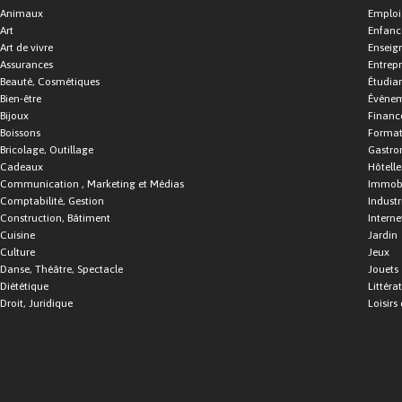
Animaux
Emploi
Art
Enfance
Art de vivre
Enseig
Assurances
Entrepr
Beauté, Cosmétiques
Étudia
Bien-être
Événe
Bijoux
Financ
Boissons
Format
Bricolage, Outillage
Gastro
Cadeaux
Hôtelle
Communication , Marketing et Médias
Immobi
Comptabilité, Gestion
Industr
Construction, Bâtiment
Interne
Cuisine
Jardin
Culture
Jeux
Danse, Théâtre, Spectacle
Jouets
Diététique
Littéra
Droit, Juridique
Loisirs 