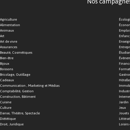
Nos campagnes d
Agriculture
Écolog
Alimentation
Économ
Animaux
Emploi
Art
Enfance
Art de vivre
Enseig
Assurances
Entrepr
Beauté, Cosmétiques
Étudia
Bien-être
Événe
Bijoux
Financ
Boissons
Format
Bricolage, Outillage
Gastro
Cadeaux
Hôtelle
Communication , Marketing et Médias
Immobi
Comptabilité, Gestion
Industr
Construction, Bâtiment
Interne
Cuisine
Jardin
Culture
Jeux
Danse, Théâtre, Spectacle
Jouets
Diététique
Littéra
Droit, Juridique
Loisirs 