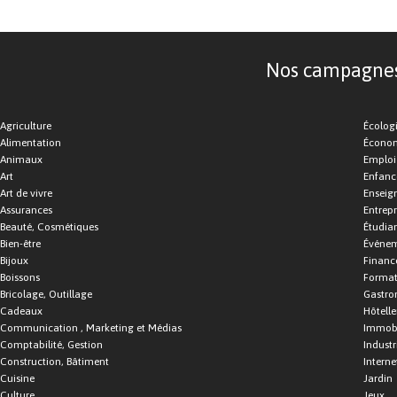
Nos campagnes d
Agriculture
Écolog
Alimentation
Économ
Animaux
Emploi
Art
Enfance
Art de vivre
Enseig
Assurances
Entrepr
Beauté, Cosmétiques
Étudia
Bien-être
Événe
Bijoux
Financ
Boissons
Format
Bricolage, Outillage
Gastro
Cadeaux
Hôtelle
Communication , Marketing et Médias
Immobi
Comptabilité, Gestion
Industr
Construction, Bâtiment
Interne
Cuisine
Jardin
Culture
Jeux