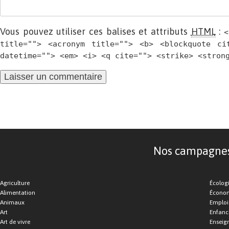
Vous pouvez utiliser ces balises et attributs
HTML
:
<
title=""> <acronym title=""> <b> <blockquote ci
datetime=""> <em> <i> <q cite=""> <strike> <stron
Nos campagnes d
Agriculture
Écolog
Alimentation
Économ
Animaux
Emploi
Art
Enfance
Art de vivre
Enseig