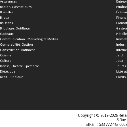
Assurances
Entrepr
Beauté, Cosmétiques
Étudia
Bien-être
Événe
Bijoux
Financ
Boissons
Format
Bricolage, Outillage
Gastro
Cadeaux
Hôtelle
Communication , Marketing et Médias
Immobi
Comptabilité, Gestion
Industr
Construction, Bâtiment
Interne
Cuisine
Jardin
Culture
Jeux
Danse, Théâtre, Spectacle
Jouets
Diététique
Littéra
Droit, Juridique
Loisirs 
Copyright © 2012-2026 Relat
8 Rue
SIRET : 533 772 463 000