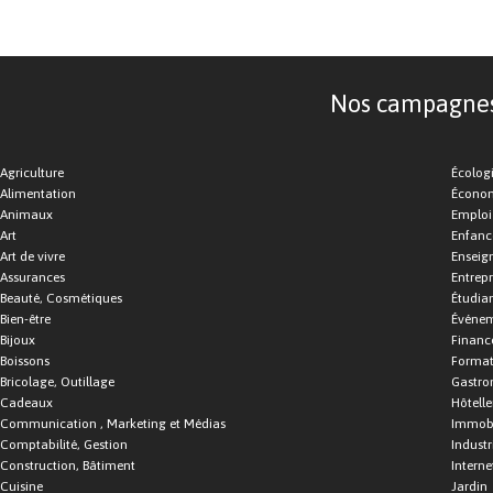
Nos campagnes d
Agriculture
Écolog
Alimentation
Économ
Animaux
Emploi
Art
Enfance
Art de vivre
Enseig
Assurances
Entrepr
Beauté, Cosmétiques
Étudia
Bien-être
Événe
Bijoux
Financ
Boissons
Format
Bricolage, Outillage
Gastro
Cadeaux
Hôtelle
Communication , Marketing et Médias
Immobi
Comptabilité, Gestion
Industr
Construction, Bâtiment
Interne
Cuisine
Jardin