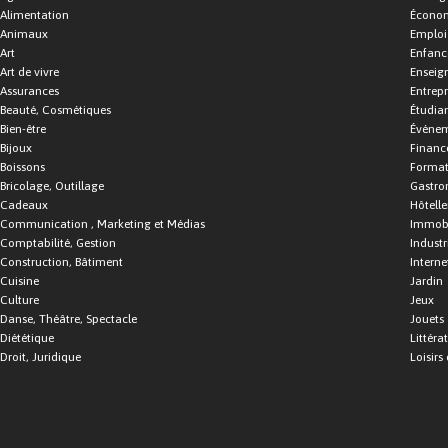
Alimentation
Économ
Animaux
Emploi
Art
Enfance
Art de vivre
Enseig
Assurances
Entrepr
Beauté, Cosmétiques
Étudia
Bien-être
Événe
Bijoux
Financ
Boissons
Format
Bricolage, Outillage
Gastro
Cadeaux
Hôtelle
Communication , Marketing et Médias
Immobi
Comptabilité, Gestion
Industr
Construction, Bâtiment
Interne
Cuisine
Jardin
Culture
Jeux
Danse, Théâtre, Spectacle
Jouets
Diététique
Littéra
Droit, Juridique
Loisirs 