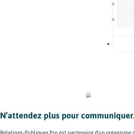
B
Garanties de
résultats
+ Investissement sécurisé
Démarrage
dans la minute
N’attendez plus pour communiquer
Relations-Publiques.Pro est partenaire d’un organisme s