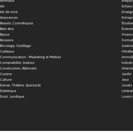
Animaux
Emploi
Art
Enfance
Art de vivre
Enseig
Assurances
Entrepr
Beauté, Cosmétiques
Étudia
Bien-être
Événe
Bijoux
Financ
Boissons
Format
Bricolage, Outillage
Gastro
Cadeaux
Hôtelle
Communication , Marketing et Médias
Immobi
Comptabilité, Gestion
Industr
Construction, Bâtiment
Interne
Cuisine
Jardin
Culture
Jeux
Danse, Théâtre, Spectacle
Jouets
Diététique
Littéra
Droit, Juridique
Loisirs 