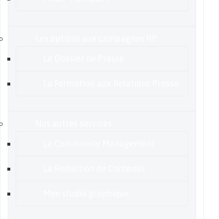
Les options aux campagnes RP
Le Dossier de Presse
La Formation aux Relations Presse
Nos autres services
Le Community Management
La Rédaction de Contenus
Mon studio graphique