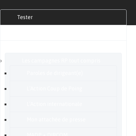
Tester
Commander
Nos offres
Les campagnes RP tout compris
Paroles de dirigeant(e)
L’Action Coup de Poing
L’Action internationale
Mon attachée de presse
MADP + DIRCOM