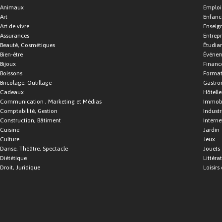
Animaux
Emploi
Art
Enfance
Art de vivre
Enseig
Assurances
Entrepr
Beauté, Cosmétiques
Étudia
Bien-être
Événe
Bijoux
Financ
Boissons
Format
Bricolage, Outillage
Gastro
Cadeaux
Hôtelle
Communication , Marketing et Médias
Immobi
Comptabilité, Gestion
Industr
Construction, Bâtiment
Interne
Cuisine
Jardin
Culture
Jeux
Danse, Théâtre, Spectacle
Jouets
Diététique
Littéra
Droit, Juridique
Loisirs 