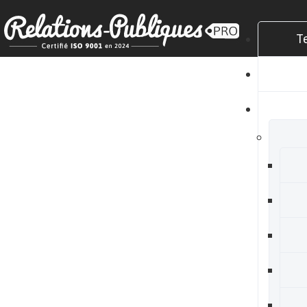
T
C
N