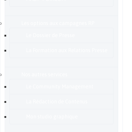
Les options aux campagnes RP
Le Dossier de Presse
La Formation aux Relations Presse
Nos autres services
Le Community Management
La Rédaction de Contenus
Mon studio graphique