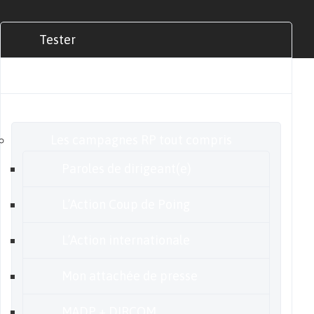
Tester
Commander
Nos offres
Les campagnes RP tout compris
Paroles de dirigeant(e)
L’Action Coup de Poing
L’Action internationale
Mon attachée de presse
MADP + DIRCOM