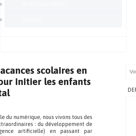
Je suis journaliste
Contact
Blog
acances scolaires en
Sear
r initier les enfants
DE
tal
elle du numérique, nous vivons tous des
traordinaires : du développement de
igence artificielle) en passant par