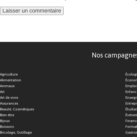
Nos campagnes d
Agriculture
Écolog
Alimentation
Économ
Animaux
Emploi
Art
Enfance
Art de vivre
Enseig
Assurances
Entrepr
Beauté, Cosmétiques
Étudia
Bien-être
Événe
Bijoux
Financ
Boissons
Format
Bricolage, Outillage
Gastro