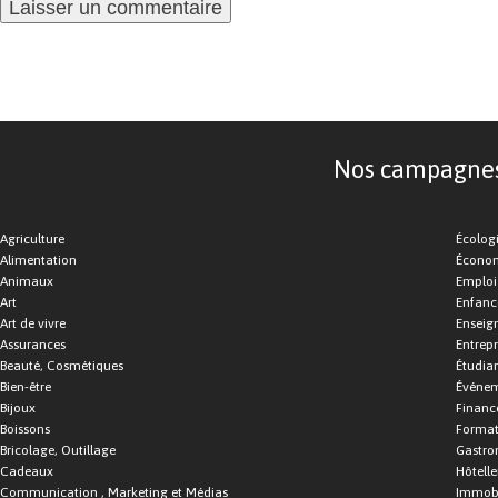
Nos campagnes d
Agriculture
Écolog
Alimentation
Économ
Animaux
Emploi
Art
Enfance
Art de vivre
Enseig
Assurances
Entrepr
Beauté, Cosmétiques
Étudia
Bien-être
Événe
Bijoux
Financ
Boissons
Format
Bricolage, Outillage
Gastro
Cadeaux
Hôtelle
Communication , Marketing et Médias
Immobi