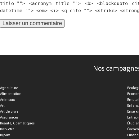
title=""> <acronym title=""> <b> <blockquote ci
datetime=""> <em> <i> <q cite=""> <strike> <stron
Nos campagnes d
Agriculture
Écolog
Alimentation
Économ
Animaux
Emploi
Art
Enfance
Art de vivre
Enseig
Assurances
Entrepr
Beauté, Cosmétiques
Étudia
Bien-être
Événe
Bijoux
Financ