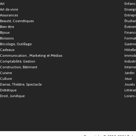
Art
Enfance
Art de vivre
Enseig
Assurances
Entrepr
Beauté, Cosmétiques
Étudia
Bien-être
Événe
Bijoux
Financ
Boissons
Format
Bricolage, Outillage
Gastro
Cadeaux
Hôtelle
Communication , Marketing et Médias
Immobi
Comptabilité, Gestion
Industr
Construction, Bâtiment
Interne
Cuisine
Jardin
Culture
Jeux
Danse, Théâtre, Spectacle
Jouets
Diététique
Littéra
Droit, Juridique
Loisirs 