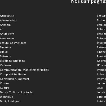
Nos campagnes d
Agriculture
Écolog
Alimentation
Économ
Animaux
Emploi
Art
Enfance
Art de vivre
Enseig
Assurances
Entrepr
Beauté, Cosmétiques
Étudia
Bien-être
Événe
Bijoux
Financ
Boissons
Format
Bricolage, Outillage
Gastro
Cadeaux
Hôtelle
Communication , Marketing et Médias
Immobi
Comptabilité, Gestion
Industr
Construction, Bâtiment
Interne
Cuisine
Jardin
Culture
Jeux
Danse, Théâtre, Spectacle
Jouets
Diététique
Littéra
Droit, Juridique
Loisirs 