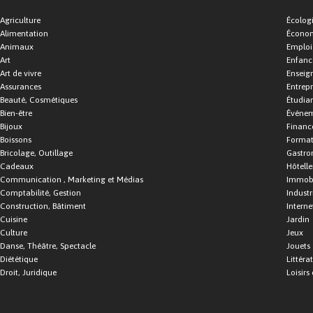
Agriculture
Écolog
Alimentation
Économ
Animaux
Emploi
Art
Enfance
Art de vivre
Enseig
Assurances
Entrepr
Beauté, Cosmétiques
Étudia
Bien-être
Événe
Bijoux
Financ
Boissons
Format
Bricolage, Outillage
Gastro
Cadeaux
Hôtelle
Communication , Marketing et Médias
Immobi
Comptabilité, Gestion
Industr
Construction, Bâtiment
Interne
Cuisine
Jardin
Culture
Jeux
Danse, Théâtre, Spectacle
Jouets
Diététique
Littéra
Droit, Juridique
Loisirs 