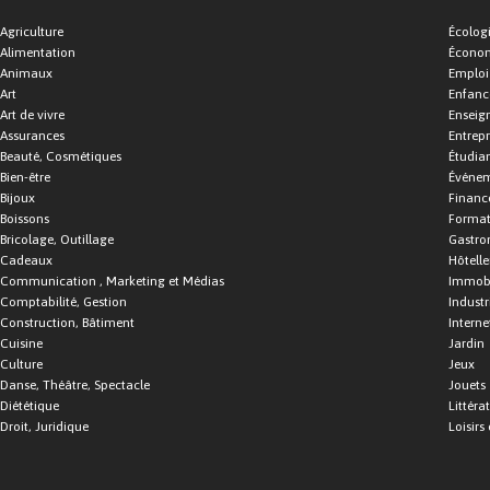
Agriculture
Écolog
Alimentation
Économ
Animaux
Emploi
Art
Enfance
Art de vivre
Enseig
Assurances
Entrepr
Beauté, Cosmétiques
Étudia
Bien-être
Événe
Bijoux
Financ
Boissons
Format
Bricolage, Outillage
Gastro
Cadeaux
Hôtelle
Communication , Marketing et Médias
Immobi
Comptabilité, Gestion
Industr
Construction, Bâtiment
Interne
Cuisine
Jardin
Culture
Jeux
Danse, Théâtre, Spectacle
Jouets
Diététique
Littéra
Droit, Juridique
Loisirs 