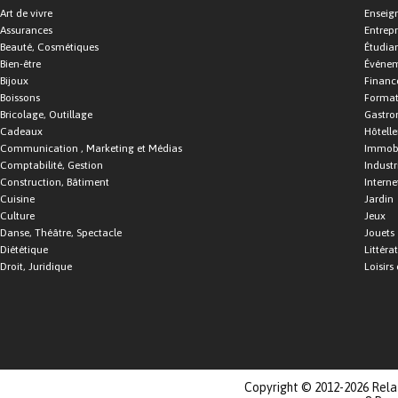
Art de vivre
Enseig
Assurances
Entrepr
Beauté, Cosmétiques
Étudia
Bien-être
Événe
Bijoux
Financ
Boissons
Format
Bricolage, Outillage
Gastro
Cadeaux
Hôtelle
Communication , Marketing et Médias
Immobi
Comptabilité, Gestion
Industr
Construction, Bâtiment
Interne
Cuisine
Jardin
Culture
Jeux
Danse, Théâtre, Spectacle
Jouets
Diététique
Littéra
Droit, Juridique
Loisirs 
Copyright © 2012-2026 Relat