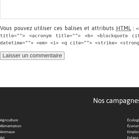
Vous pouvez utiliser ces balises et attributs
HTML
:
<
title=""> <acronym title=""> <b> <blockquote ci
datetime=""> <em> <i> <q cite=""> <strike> <stron
Nos campagnes d
Agriculture
Écolog
Alimentation
Économ
Animaux
Emploi
Art
Enfance