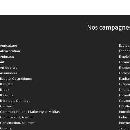
Nos campagnes d
Agriculture
Écolog
Alimentation
Économ
Animaux
Emploi
Art
Enfance
Art de vivre
Enseig
Assurances
Entrepr
Beauté, Cosmétiques
Étudia
Bien-être
Événe
Bijoux
Financ
Boissons
Format
Bricolage, Outillage
Gastro
Cadeaux
Hôtelle
Communication , Marketing et Médias
Immobi
Comptabilité, Gestion
Industr
Construction, Bâtiment
Interne
Cuisine
Jardin