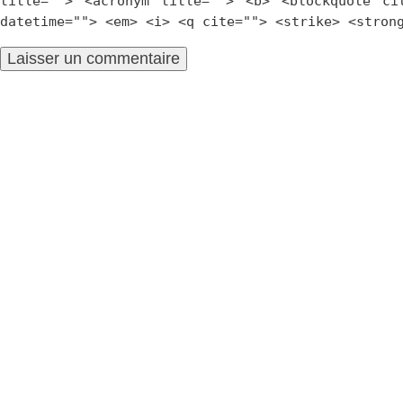
title=""> <acronym title=""> <b> <blockquote ci
datetime=""> <em> <i> <q cite=""> <strike> <stron