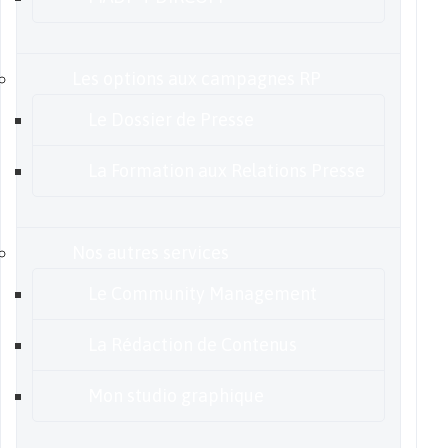
Les options aux campagnes RP
Le Dossier de Presse
La Formation aux Relations Presse
Nos autres services
Le Community Management
La Rédaction de Contenus
Mon studio graphique