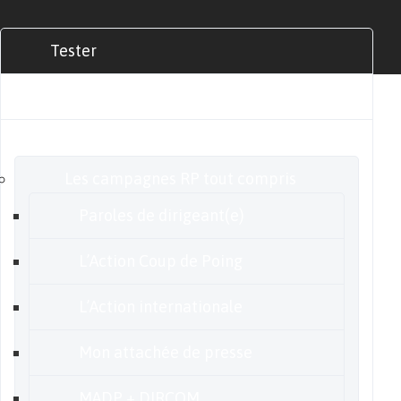
Tester
Commander
Nos offres
Les campagnes RP tout compris
Paroles de dirigeant(e)
L’Action Coup de Poing
L’Action internationale
Mon attachée de presse
MADP + DIRCOM