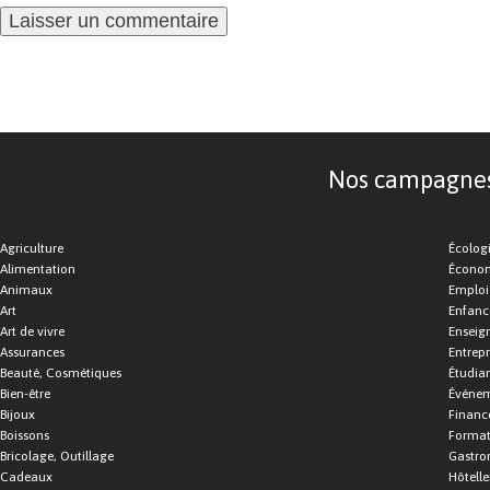
Nos campagnes d
Agriculture
Écolog
Alimentation
Économ
Animaux
Emploi
Art
Enfance
Art de vivre
Enseig
Assurances
Entrepr
Beauté, Cosmétiques
Étudia
Bien-être
Événe
Bijoux
Financ
Boissons
Format
Bricolage, Outillage
Gastro
Cadeaux
Hôtelle