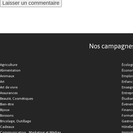
Nos campagnes d
Agriculture
Écolog
Alimentation
Économ
Animaux
Emploi
Art
Enfance
Art de vivre
Enseig
Assurances
Entrepr
Beauté, Cosmétiques
Étudia
Bien-être
Événe
Bijoux
Financ
Boissons
Format
Bricolage, Outillage
Gastro
Cadeaux
Hôtelle
Communication , Marketing et Médias
Immobi