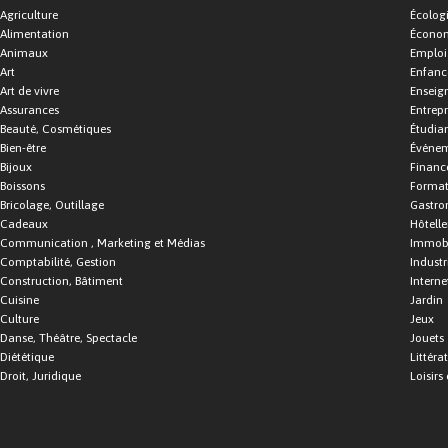
Agriculture
Écolog
Alimentation
Économ
Animaux
Emploi
Art
Enfance
Art de vivre
Enseig
Assurances
Entrepr
Beauté, Cosmétiques
Étudia
Bien-être
Événe
Bijoux
Financ
Boissons
Format
Bricolage, Outillage
Gastro
Cadeaux
Hôtelle
Communication , Marketing et Médias
Immobi
Comptabilité, Gestion
Industr
Construction, Bâtiment
Interne
Cuisine
Jardin
Culture
Jeux
Danse, Théâtre, Spectacle
Jouets
Diététique
Littéra
Droit, Juridique
Loisirs 