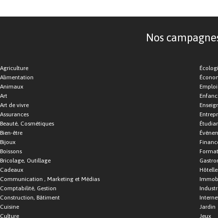
Nos campagnes d
Agriculture
Écolog
Alimentation
Économ
Animaux
Emploi
Art
Enfance
Art de vivre
Enseig
Assurances
Entrepr
Beauté, Cosmétiques
Étudia
Bien-être
Événe
Bijoux
Financ
Boissons
Format
Bricolage, Outillage
Gastro
Cadeaux
Hôtelle
Communication , Marketing et Médias
Immobi
Comptabilité, Gestion
Industr
Construction, Bâtiment
Interne
Cuisine
Jardin
Culture
Jeux