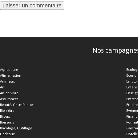
Nos campagnes d
Agriculture
Écolog
Alimentation
Économ
Animaux
Emploi
Art
Enfance
Art de vivre
Enseig
Assurances
Entrepr
Beauté, Cosmétiques
Étudia
Bien-être
Événe
Bijoux
Financ
Boissons
Format
Bricolage, Outillage
Gastro
Cadeaux
Hôtelle