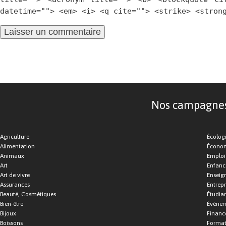
datetime=""> <em> <i> <q cite=""> <strike> <stron
Nos campagnes d
Agriculture
Écolog
Alimentation
Économ
Animaux
Emploi
Art
Enfance
Art de vivre
Enseig
Assurances
Entrepr
Beauté, Cosmétiques
Étudia
Bien-être
Événe
Bijoux
Financ
Boissons
Format