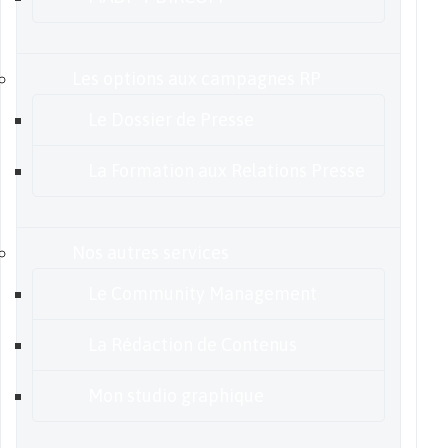
Les options aux campagnes RP
Le Dossier de Presse
La Formation aux Relations Presse
Nos autres services
Le Community Management
La Rédaction de Contenus
Mon studio graphique