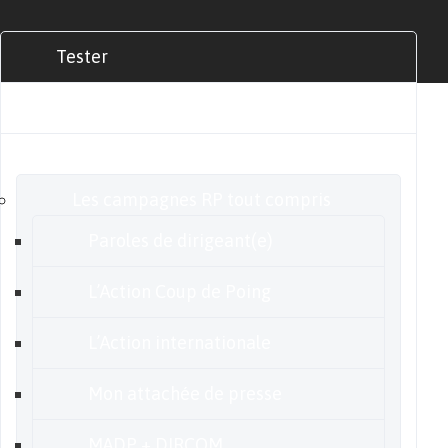
Tester
Commander
Nos offres
Les campagnes RP tout compris
Paroles de dirigeant(e)
L’Action Coup de Poing
L’Action internationale
Mon attachée de presse
MADP + DIRCOM