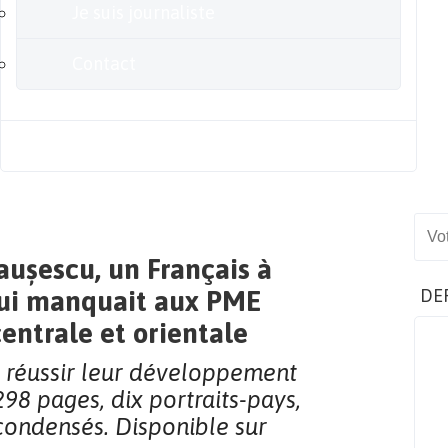
Je suis journaliste
Contact
Blog
Sear
aușescu, un Français à
qui manquait aux PME
DE
entrale et orientale
t réussir leur développement
98 pages, dix portraits-pays,
condensés. Disponible sur