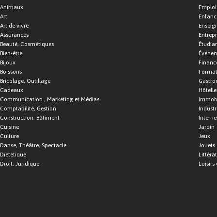
Animaux
Emploi
Art
Enfance
Art de vivre
Enseig
Assurances
Entrepr
Beauté, Cosmétiques
Étudia
Bien-être
Événe
Bijoux
Financ
Boissons
Format
Bricolage, Outillage
Gastro
Cadeaux
Hôtelle
Communication , Marketing et Médias
Immobi
Comptabilité, Gestion
Industr
Construction, Bâtiment
Interne
Cuisine
Jardin
Culture
Jeux
Danse, Théâtre, Spectacle
Jouets
Diététique
Littéra
Droit, Juridique
Loisirs 