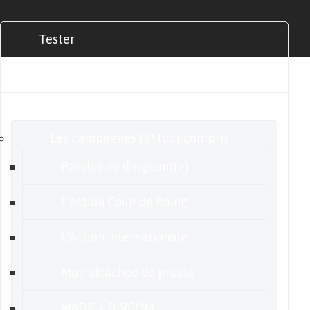
Tester
Commander
Nos offres
Les campagnes RP tout compris
Paroles de dirigeant(e)
L’Action Coup de Poing
L’Action internationale
Mon attachée de presse
MADP + DIRCOM