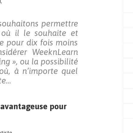
,
souhaitons permettre
où il le souhaite et
ce pour dix fois moins
nsidérer WeeknLearn
g », ou la possibilité
où, à n’importe quel
te…
 avantageuse pour
tiste,