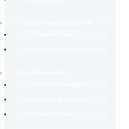
Les options aux campagnes RP
Le Dossier de Presse
La Formation aux Relations Presse
Nos autres services
Le Community Management
La Rédaction de Contenus
Mon studio graphique