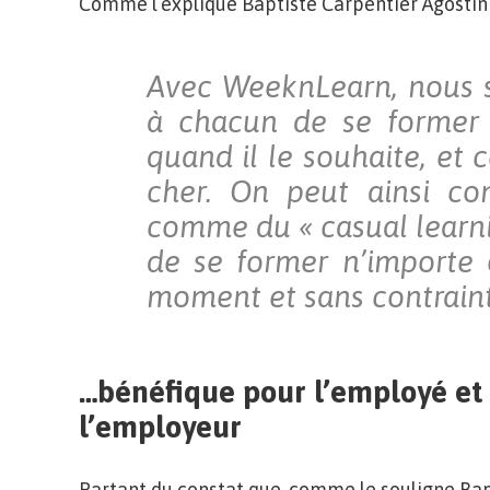
Comme l’explique Baptiste Carpentier Agostini
Avec WeeknLearn, nous 
à chacun de se former 
quand il le souhaite, et 
cher. On peut ainsi co
comme du « casual learnin
de se former n’importe 
moment et sans contrain
…bénéfique pour l’employé et
l’employeur
Partant du constat que, comme le souligne Bap