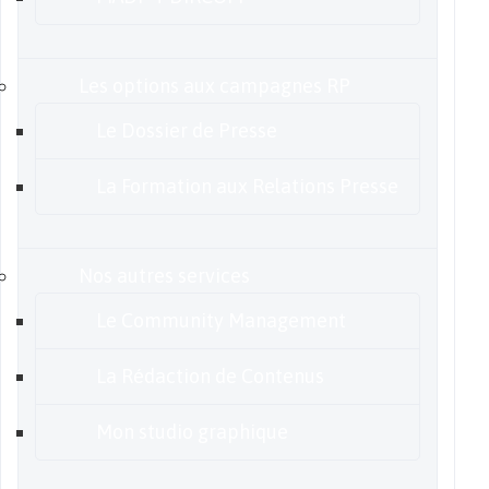
Les options aux campagnes RP
Le Dossier de Presse
La Formation aux Relations Presse
Nos autres services
Le Community Management
La Rédaction de Contenus
Mon studio graphique