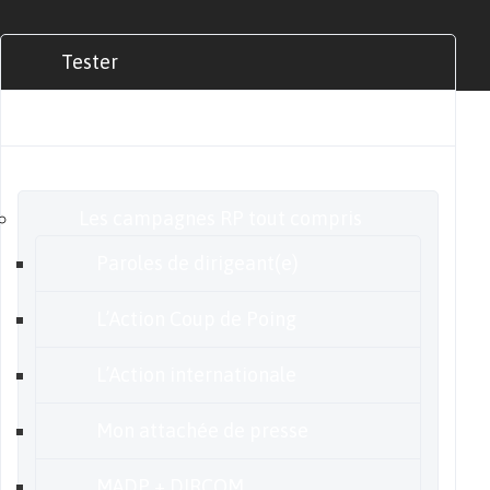
Tester
Commander
Nos offres
Les campagnes RP tout compris
Paroles de dirigeant(e)
L’Action Coup de Poing
L’Action internationale
Mon attachée de presse
MADP + DIRCOM