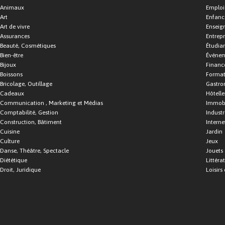
Animaux
Emploi
Art
Enfance
Art de vivre
Enseig
Assurances
Entrepr
Beauté, Cosmétiques
Étudia
Bien-être
Événe
Bijoux
Financ
Boissons
Format
Bricolage, Outillage
Gastro
Cadeaux
Hôtelle
Communication , Marketing et Médias
Immobi
Comptabilité, Gestion
Industr
Construction, Bâtiment
Interne
Cuisine
Jardin
Culture
Jeux
Danse, Théâtre, Spectacle
Jouets
Diététique
Littéra
Droit, Juridique
Loisirs 