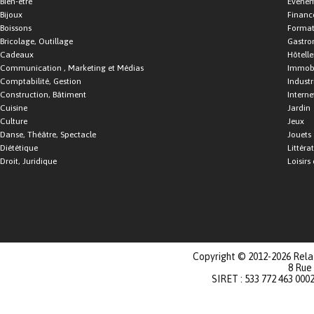
Bien-être
Événe
Bijoux
Financ
Boissons
Format
Bricolage, Outillage
Gastro
Cadeaux
Hôtelle
Communication , Marketing et Médias
Immobi
Comptabilité, Gestion
Industr
Construction, Bâtiment
Interne
Cuisine
Jardin
Culture
Jeux
Danse, Théâtre, Spectacle
Jouets
Diététique
Littéra
Droit, Juridique
Loisirs 
Copyright © 2012-2026 Relat
8 Rue
SIRET : 533 772 463 000