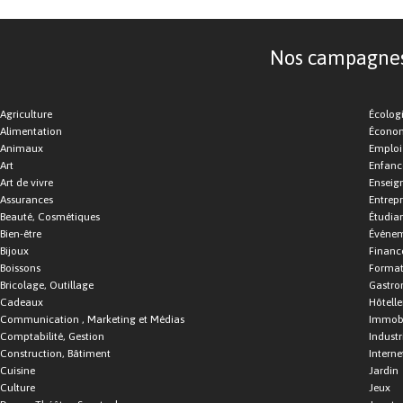
Nos campagnes d
Agriculture
Écolog
Alimentation
Économ
Animaux
Emploi
Art
Enfance
Art de vivre
Enseig
Assurances
Entrepr
Beauté, Cosmétiques
Étudia
Bien-être
Événe
Bijoux
Financ
Boissons
Format
Bricolage, Outillage
Gastro
Cadeaux
Hôtelle
Communication , Marketing et Médias
Immobi
Comptabilité, Gestion
Industr
Construction, Bâtiment
Interne
Cuisine
Jardin
Culture
Jeux