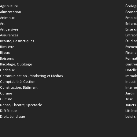
Agriculture
Écolog
Alimentation
Économ
Animaux
Emploi
Art
Enfance
Art de vivre
Enseig
Assurances
Entrepr
Beauté, Cosmétiques
Étudia
Bien-être
Événe
Bijoux
Financ
Boissons
Format
Bricolage, Outillage
Gastro
Cadeaux
Hôtelle
Communication , Marketing et Médias
Immobi
Comptabilité, Gestion
Industr
Construction, Bâtiment
Interne
Cuisine
Jardin
Culture
Jeux
Danse, Théâtre, Spectacle
Jouets
Diététique
Littéra
Droit, Juridique
Loisirs 