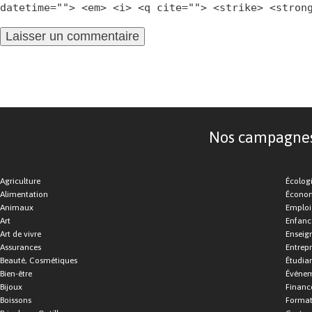
datetime=""> <em> <i> <q cite=""> <strike> <stron
Nos campagnes d
Agriculture
Écolog
Alimentation
Économ
Animaux
Emploi
Art
Enfance
Art de vivre
Enseig
Assurances
Entrepr
Beauté, Cosmétiques
Étudia
Bien-être
Événe
Bijoux
Financ
Boissons
Format