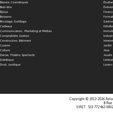
Beauté, Cosmétiques
Étudia
Bien-être
Événe
Bijoux
Financ
Boissons
Format
Bricolage, Outillage
Gastro
Cadeaux
Hôtelle
Communication , Marketing et Médias
Immobi
Comptabilité, Gestion
Industr
Construction, Bâtiment
Interne
Cuisine
Jardin
Culture
Jeux
Danse, Théâtre, Spectacle
Jouets
Diététique
Littéra
Droit, Juridique
Loisirs 
Copyright © 2012-2026 Relat
8 Rue
SIRET : 533 772 463 000