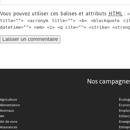
Vous pouvez utiliser ces balises et attributs
HTML
:
<
title=""> <acronym title=""> <b> <blockquote ci
datetime=""> <em> <i> <q cite=""> <strike> <stron
Nos campagnes d
Agriculture
Écolog
Alimentation
Économ
Animaux
Emploi
Art
Enfance
Art de vivre
Enseig
Assurances
Entrepr