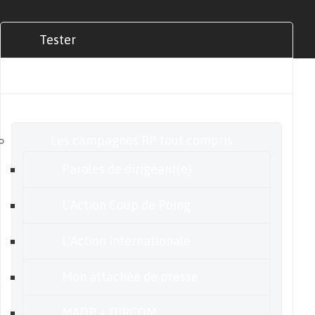
Tester
Commander
Nos offres
Les campagnes RP tout compris
Paroles de dirigeant(e)
L’Action Coup de Poing
L’Action internationale
Mon attachée de presse
MADP + DIRCOM