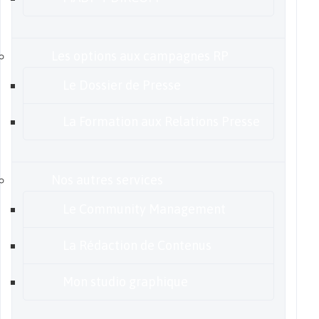
Les options aux campagnes RP
Le Dossier de Presse
La Formation aux Relations Presse
Nos autres services
Le Community Management
La Rédaction de Contenus
Mon studio graphique